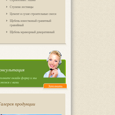
Ступени лестницы
Цемент и сухие строительные смеси
Щебень известковый гранитный
гравийный
Щебень мраморный декоративный
онсультация
полните онлайн форму и мы
яжемся с вами
Заполнить
Галерея продукции