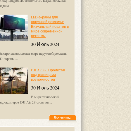
эпоху цифровых технологий, когда потоковая
едача ...
LED-экраны для
наружной рекламы:
Визуальный новатор в
мире современной
рекламы
30 Июль 2024
быстро меняющемся мире наружной рекламы
D-экраны ...
DJI Air 2S: Пролетая
над границами
возможностей
30 Июль 2024
В мире технологий
адрокоптеров DJI Air 2S стоит на ...
Все статьи