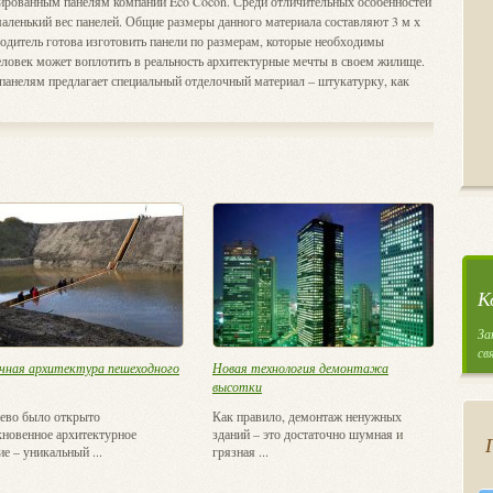
лированным панелям компании Eco Cocon. Среди отличительных особенностей
аленький вес панелей. Общие размеры данного материала составляют 3 м х
зводитель готова изготовить панели по размерам, которые необходимы
еловек может воплотить в реальность архитектурные мечты в своем жилище.
 панелям предлагает специальный отделочный материал – штукатурку, как
К
За
св
чная архитектура пешеходного
Новая технология демонтажа
высотки
ево было открыто
Как правило, демонтаж ненужных
новенное архитектурное
зданий – это достаточно шумная и
ие – уникальный ...
грязная ...