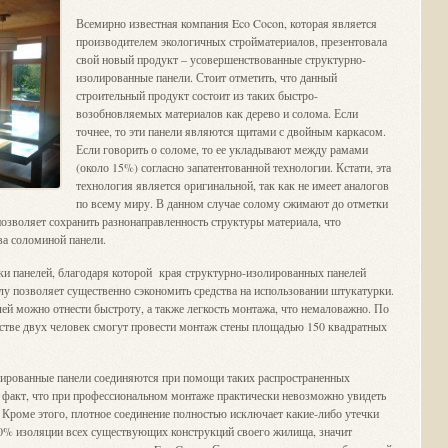
Всемирно известная компания Eco Cocon, которая является
производителем экологичных стройматериалов, презентовала
свой новый продукт – усовершенствованные структурно-
изолированные панели. Стоит отметить, что данный
строительный продукт состоит из таких быстро-
возобновляемых материалов как дерево и солома. Если
точнее, то эти панели являются щитами с двойным каркасом.
Если говорить о соломе, то ее укладывают между рамами
(около 15%) согласно запатентованной технологии. Кстати, эта
технология является оригинальной, так как не имеет аналогов
по всему миру. В данном случае солому сжимают до отметки
позволяет сохранить разнонаправленность структуры материала, что
ва соломиной панели.
тки панелей, благодаря которой края структурно-изолированных панелей
лу позволяет существенно сэкономить средства на использовании штукатурки.
ей можно отнести быстроту, а также легкость монтажа, что немаловажно. По
естве двух человек смогут провести монтаж стены площадью 150 квадратных
лированные панели соединяются при помощи таких распространенных
 факт, что при профессиональном монтаже практически невозможно увидеть
. Кроме этого, плотное соединение полностью исключает какие-либо утечки
00% изоляции всех существующих конструкций своего жилища, значит