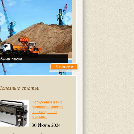
быча песка
быча песка
Вся галерея
Полезные статьи
Погружение в мир
радиоприёмников:
возвращение к
классике
30 Июль 2024