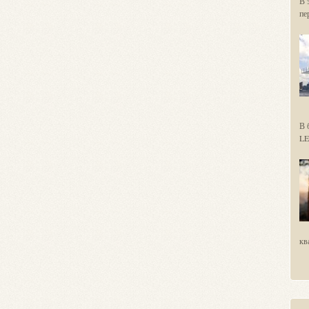
В 
пер
В 
LE
кв