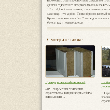
необходимо отдать предпочтение структурно-изо
данного отделочного материала можно выделить м
1,2 м х 0,4 м. Самое главное, что компания-прои
заказчику, что удобно. Таким образом, каждый ч
Кроме этого, компания Eco Cocon в дополнении к
белого, так и черного цветов.
Смотрите также
Преимущества сендвич-панелей
Необы
моста
SIР – современная технология
строительства, которая впервые была
В Сара
использована ...
необык
строен