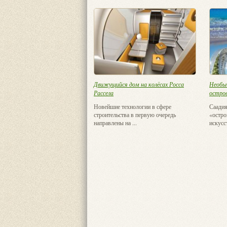
Движущийся дом на колёсах Росса
Необы
Рассела
остро
Новейшие технологии в сфере
Саадия
строительства в первую очередь
«остро
направлены на ...
искусст