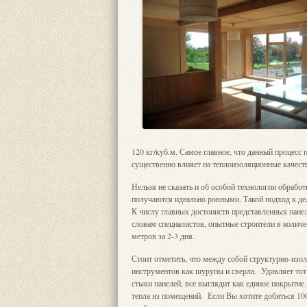
120 кг/куб.м. Самое главное, что данный процесс 
существенно влияет на теплоизоляционные качест
Нельзя не сказать и об особой технологии обрабо
получаются идеально ровными. Такой подход к де
К числу главных достоинств представленных панел
словам специалистов, опытные строители в колич
метров за 2-3 дня.
Стоит отметить, что между собой структурно-изо
инструментов как шурупы и сверла. Удивляет тот
стыки панелей, все выглядит как единое покрытие
тепла из помещений. Если Вы хотите добиться 1