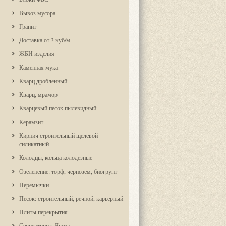
Вывоз мусора
Гранит
Доставка от 3 куб/м
ЖБИ изделия
Каменная мука
Кварц дробленный
Кварц, мрамор
Кварцевый песок пылевидный
Керамзит
Кирпич строительный щелевой
силикатный
Колодцы, кольца колодезные
Озеленение: торф, чернозем, биогрунт
Перемычки
Песок: строительный, речной, карьерный
Плиты перекрытия
Серпентинит. Яшма